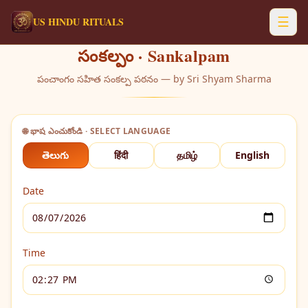
☰
US HINDU RITUALS
సంకల్పం · Sankalpam
పంచాంగం సహిత సంకల్ప పఠనం — by Sri Shyam Sharma
🌐 భాష ఎంచుకోండి · SELECT LANGUAGE
తెలుగు
हिंदी
தமிழ்
English
Date
Time