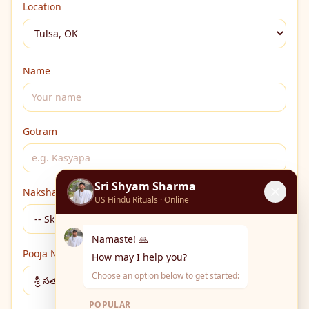
Location
Name
Gotram
Sri Shyam Sharma
Nakshatra (Optional)
US Hindu Rituals · Online
Namaste! 🙏
Pooja Name
How may I help you?
Choose an option below to get started:
POPULAR